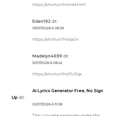
https://shorturl.fm/mkHmH
Eden192
dit :
09/07/2026 À 08:29
https://shorturl.fm/ojaJn
Madelyn4699
dit :
12/07/2026 À 08:42
https://shorturl.fm/0UEqx
Ai Lyrics Generator Free, No Sign
Up
dit :
20/07/2026 À 15:38
The concrete examples make this