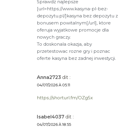
Sprawdz najlepsze
[url=https://www.kasyna-pl-bez-
depozytu.pl/]kasyna bez depozytu z
bonusem powitalnym[/url], ktore
oferuja wyjatkowe promocje dla
nowych graczy.
To doskonala okazja, aby
przetestowac rozne gry i poznac
oferte kasyna bez zadnej inwestycji.
Anna2723
dit :
04/07/2026 À 05:11
https://shorturl.fm/OZg5x
Isabel4037
dit :
04/07/2026 À 18:55