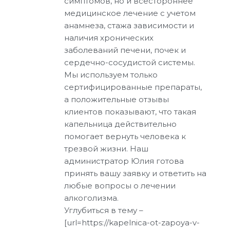
симптомов, но и всестороннее
медицинское лечение с учетом
анамнеза, стажа зависимости и
наличия хронических
заболеваний печени, почек и
сердечно-сосудистой системы.
Мы используем только
сертифицированные препараты,
а положительные отзывы
клиентов показывают, что такая
капельница действительно
помогает вернуть человека к
трезвой жизни. Наш
администратор Юлия готова
принять вашу заявку и ответить на
любые вопросы о лечении
алкоголизма.
Углубиться в тему –
[url=https://kapelnica-ot-zapoya-v-