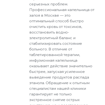
серьезных проблем.
Профессиональная капельница от
запоя в Москве — это
оптимальный способ быстро
очистить кровь от токсинов,
восстановить водно-
электролитный баланс и
стабилизировать состояние
больного. В отличие от
таблетированной терапии,
инфузионная капельница
оказывает действие значительно
быстрее, запуская усиленное
выведение продуктов распада
этанола. Обращение к опытным
специалистам нашей клиники
гарантирует не только
экстренное снятие острых