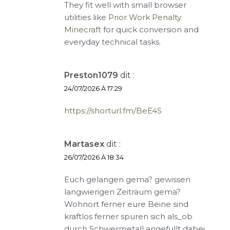
They fit well with small browser
utilities like
Prior Work Penalty
Minecraft
for quick conversion and
everyday technical tasks.
Preston1079
dit :
24/07/2026 À 17:29
https://shorturl.fm/BeE4S
Martasex
dit :
26/07/2026 À 18:34
Euch gelangen gema? gewissen
langwierigen Zeitraum gema?
Wohnort ferner eure Beine sind
kraftlos ferner spuren sich als_ob
durch Schwermetall angefullt dabei