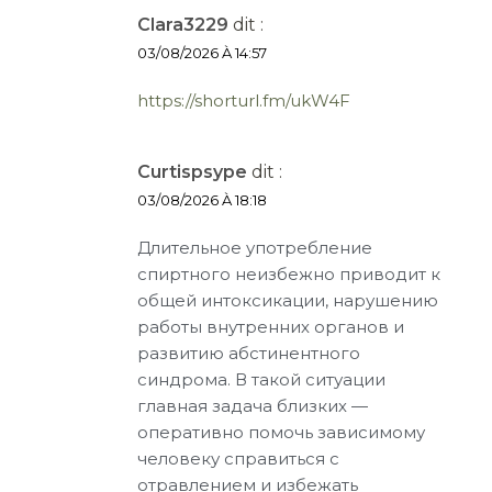
Clara3229
dit :
03/08/2026 À 14:57
https://shorturl.fm/ukW4F
Curtispsype
dit :
03/08/2026 À 18:18
Длительное употребление
спиртного неизбежно приводит к
общей интоксикации, нарушению
работы внутренних органов и
развитию абстинентного
синдрома. В такой ситуации
главная задача близких —
оперативно помочь зависимому
человеку справиться с
отравлением и избежать