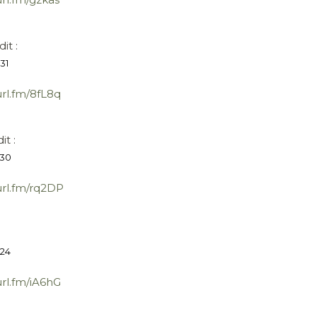
dit :
31
url.fm/8fL8q
dit :
:30
url.fm/rq2DP
:24
url.fm/iA6hG