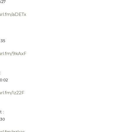
:27
url.fm/aDETx
:35
url.fm/9kAxF
:
0:02
url.fm/Iz22F
t :
:30
url.fm/gzkas