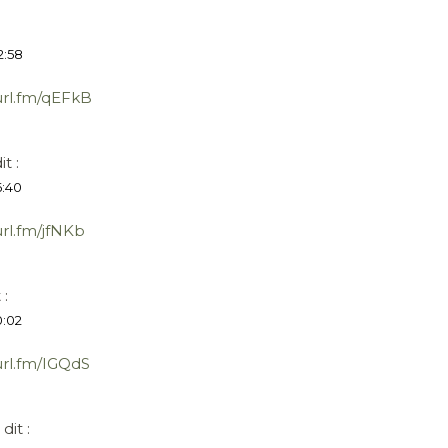
2:58
turl.fm/qEFkB
it :
6:40
url.fm/jfNKb
 :
0:02
url.fm/IGQdS
dit :