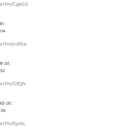
turl.fm/Cgeb3
it :
:14
url.fm/cvB5a
9
dit :
:30
url.fm/OfQfv
30
dit :
:36
url.fm/XyxkL