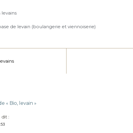
s levains
se de levain (boulangerie et viennoiserie)
levains
 de «
Bio, levain
»
3
dit :
:53