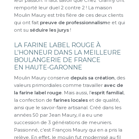
leur passion. Il faut savoir que Chez Granny ont
remporté leur duel 2 contre 2 ! La maison
Moulin Maury est très fière de ces deux clients
qui ont fait
preuve de professionnalism
e et qui
ont su
séduire les jurys
!
LA FARINE LABEL ROUGE À
L’HONNEUR DANS LA MEILLEURE
BOULANGERIE DE FRANCE
EN HAUTE-GARONNE
Moulin Maury conserve
depuis sa création
, des
valeurs primordiales comme travailler
avec de
la farine label rouge
. Mais aussi, l’
esprit familial
,
la confection de
farines locales
et de qualité,
ainsi que le savoir-faire artisanal. Créé dans les
années 50 par Jean Maury, il a eu une
succession de 3 générations de meuniers.
Passionné, c’est François Maury qui en a pris la
relève. En effet, le moulin fut modernisé au fil