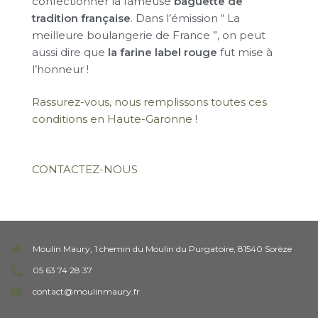
confectionner la fameuse
baguette de
tradition française
. Dans l’émission “ La
meilleure boulangerie de France ”, on peut
aussi dire que
la farine label rouge
fut mise à
l’honneur !
Rassurez-vous, nous remplissons toutes ces
conditions en Haute-Garonne !
CONTACTEZ-NOUS
Moulin Maury, 1 chemin du Moulin du Purgatoire, 81540 Sorèze
05 63 74 28 37
contact@moulinmaury.fr