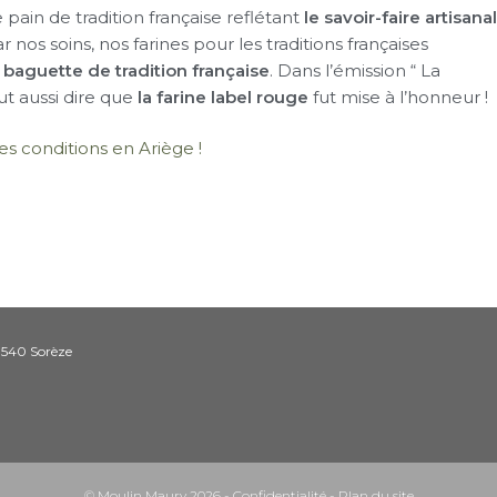
 pain de tradition française reflétant
le savoir-faire artisanal
 nos soins, nos farines pour les traditions françaises
e
baguette de tradition française
. Dans l’émission “ La
ut aussi dire que
la farine label rouge
fut mise à l’honneur 
es conditions en Ariège !
1540 Sorèze
© Moulin Maury 2026 -
Confidentialité
-
Plan du site