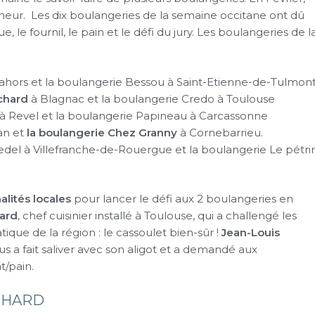
onneur. Les dix boulangeries de la semaine occitane ont dû
e, le fournil, le pain et le défi du jury. Les boulangeries de l
Cahors et la boulangerie Bessou à Saint-Etienne-de-Tulmont
chard
à Blagnac et la boulangerie Credo à Toulouse
 à Revel et la boulangerie Papineau à Carcassonne
an et
la boulangerie Chez Granny
à Cornebarrieu.
del à Villefranche-de-Rouergue et la boulangerie Le pétri
alités locales
pour lancer le défi aux 2 boulangeries en
ard
, chef cuisinier installé à Toulouse, qui a challengé les
que de la région : le cassoulet bien-sûr !
Jean-Louis
ous a fait saliver avec son aligot et a demandé aux
t/pain.
CHARD