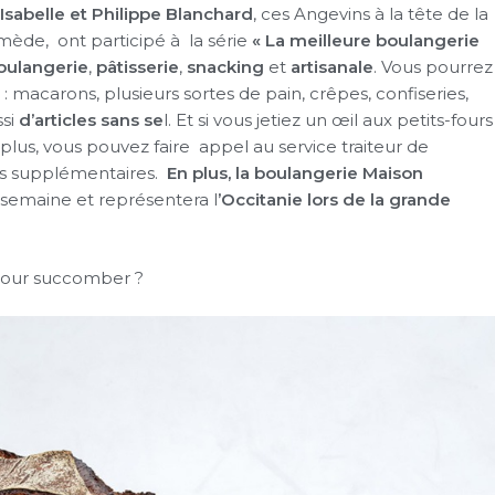
Isabelle et Philippe Blanchard
, ces Angevins à la tête de la
ède, ont participé à la série
« La meilleure boulangerie
oulangerie
,
pâtisserie
,
snacking
et
artisanale
. Vous pourrez
: macarons, plusieurs sortes de pain, crêpes, confiseries,
ssi
d’articles sans se
l. Et si vous jetiez un œil aux petits-fours
 plus, vous pouvez faire appel au service traiteur de
ns supplémentaires.
En plus, la boulangerie Maison
 semaine et représentera l
’Occitanie lors de la grande
 pour succomber ?