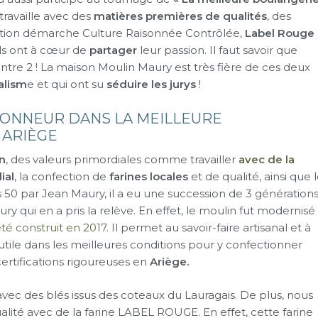
travaille avec des
matières premières de qualités
, des
ation démarche Culture Raisonnée Contrôlée,
Label Rouge
Ils ont à cœur de
partager
leur passion. Il faut savoir que
tre 2 ! La maison Moulin Maury est très fière de ces deux
alism
e et qui ont su
séduire les jurys
!
’HONNEUR DANS LA MEILLEURE
 ARIÈGE
on
, des valeurs primordiales comme travailler
avec de la
ial
, la confection de
farines locales
et de qualité, ainsi que 
es 50 par Jean Maury, il a eu une succession de 3 génération
ry qui en a pris la relève. En effet, le moulin fut modernisé
té construit en 2017
. Il permet au savoir-faire artisanal et à
 utile dans les meilleures conditions pour y confectionner
ertifications rigoureuses en
Ariège.
vec des blés issus des coteaux du Lauragais. De plus, nous
é avec de la farine LABEL ROUGE. En effet, cette farine