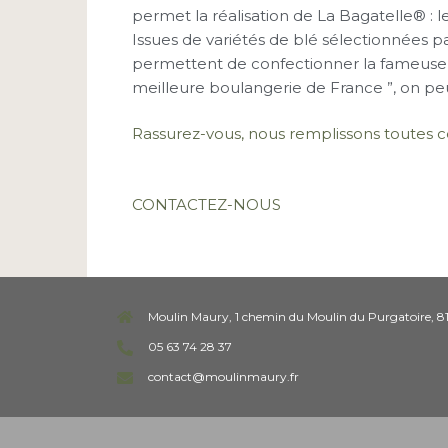
permet la réalisation de La Bagatelle® : le
Issues de variétés de blé sélectionnées par
permettent de confectionner la fameus
meilleure boulangerie de France ”, on pe
Rassurez-vous, nous remplissons toutes c
CONTACTEZ-NOUS
Moulin Maury, 1 chemin du Moulin du Purgatoire, 8
05 63 74 28 37
contact@moulinmaury.fr