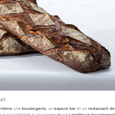
NY
mbine
une
boulangerie
, un
espace bar
et un
restaurant de
a aussi participé au tournage de
« La meilleure boulangeri