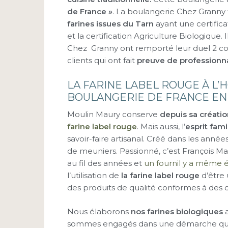
de France »
. La boulangerie Chez Granny 
farines issues du Tarn
ayant une certific
et la certification Agriculture Biologique. 
Chez Granny ont remporté leur duel 2 con
clients qui ont fait
preuve de professionn
LA FARINE LABEL ROUGE À L
BOULANGERIE DE FRANCE EN
Moulin Maury conserve
depuis sa créati
farine label rouge
. Mais aussi, l’
esprit famil
savoir-faire artisanal. Créé dans les anné
de meuniers. Passionné, c’est François Mau
au fil des années et
un fournil y a même é
l’utilisation de
la farine label rouge
d’être
des produits de qualité conformes à des c
Nous élaborons
nos farines biologiques
a
sommes engagés dans une démarche qualit