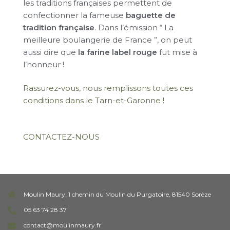
les traditions françaises permettent de
confectionner la fameuse
baguette de
tradition française
. Dans l’émission “ La
meilleure boulangerie de France ”, on peut
aussi dire que
la farine label rouge
fut mise à
l’honneur !
Rassurez-vous, nous remplissons toutes ces
conditions dans le Tarn-et-Garonne !
CONTACTEZ-NOUS
Moulin Maury, 1 chemin du Moulin du Purgatoire, 81540 Sorèze
05 63 74 28 37
contact@moulinmaury.fr