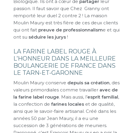
Biologique. Ils ont à cœur de
partager
leur
passion. Il faut savoir que Chez Granny ont
remporté leur duel 2 contre 2 ! La maison
Moulin Maury est très fière de ces deux clients
qui ont fait
preuve de professionnalism
e et qui
ont su
séduire les jurys
!
LA FARINE LABEL ROUGE À
L’HONNEUR DANS LA MEILLEURE
BOULANGERIE DE FRANCE DANS
LE TARN-ET-GARONNE
Moulin Maury conserve
depuis sa création
, des
valeurs primordiales comme travailler
avec de
la farine label rouge
. Mais aussi, l’
esprit familial
,
la confection de
farines locales
et de qualité,
ainsi que le savoir-faire artisanal. Créé dans les
années 50 par Jean Maury, il a eu une
succession de 3 générations de meuniers.
Passionné, c’est François Maury qui en a pris la