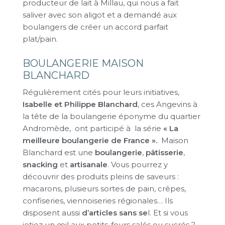
producteur de lait à Millau, qui nous a fait
saliver avec son aligot et a demandé aux
boulangers de créer un accord parfait
plat/pain.
BOULANGERIE MAISON
BLANCHARD
Régulièrement cités pour leurs initiatives,
Isabelle et Philippe Blanchard
, ces Angevins à
la tête de la boulangerie éponyme du quartier
Andromède, ont participé à la série
« La
meilleure boulangerie de France ».
Maison
Blanchard est une
boulangerie
,
pâtisserie
,
snacking
et
artisanale
. Vous pourrez y
découvrir des produits pleins de saveurs :
macarons, plusieurs sortes de pain, crêpes,
confiseries, viennoiseries régionales… Ils
disposent aussi
d’articles sans se
l. Et si vous
jetiez un œil aux petits-fours salés ou sucrés ?