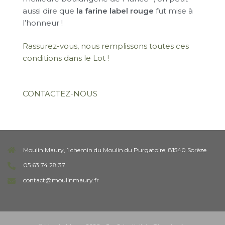
aussi dire que
la farine label rouge
fut mise à
l’honneur !
Rassurez-vous, nous remplissons toutes ces
conditions dans le Lot !
CONTACTEZ-NOUS
Moulin Maury, 1 chemin du Moulin du Purgatoire, 81540 Sorèze
05 63 74 28 37
contact@moulinmaury.fr