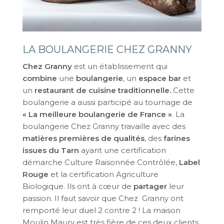
LA BOULANGERIE CHEZ GRANNY
Chez Granny
est un établissement qui
combine
une
boulangerie
, un
espace bar
et
un
restaurant de cuisine traditionnelle.
Cette
boulangerie a aussi participé au tournage de
« La meilleure boulangerie de France »
. La
boulangerie Chez Granny travaille avec des
matières premières de qualités
, des
farines
issues du Tarn
ayant une certification
démarche Culture Raisonnée Contrôlée,
Label
Rouge
et la certification Agriculture
Biologique. Ils ont à cœur de
partager
leur
passion. Il faut savoir que Chez Granny ont
remporté leur duel 2 contre 2 ! La maison
Moulin Maury est très fière de ces deux clients