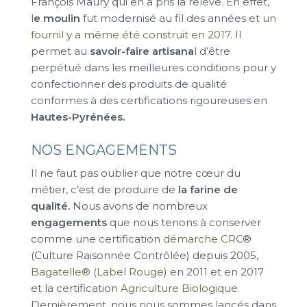
François Maury qui en a pris la relève. En effet,
l
e moulin
fut modernisé au fil des années et
un
fournil y a même été construit en 2017
. Il
permet au
savoir-faire artisana
l d’être
perpétué dans les meilleures conditions pour y
confectionner des produits de qualité
conformes à des certifications rigoureuses en
Hautes-Pyrénées.
NOS ENGAGEMENTS
Il ne faut pas oublier que notre cœur du
métier, c’est de produire de
la farine de
qualité.
Nous avons de nombreux
engagements
que nous tenons à conserver
comme une certification
démarche CRC
®
(Culture Raisonnée Contrôlée) depuis 2005,
Bagatelle® (Label Rouge
) en 2011 et en 2017
et la certification
Agriculture Biologiqu
e.
Dernièrement, nous nous sommes lancés dans