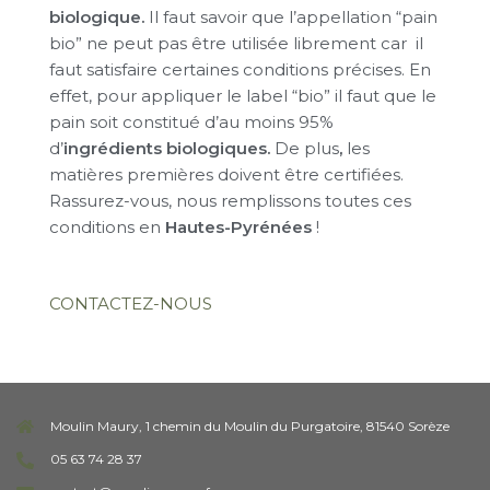
biologique.
Il faut savoir que l’appellation “pain
bio” ne peut pas être utilisée librement car il
faut satisfaire certaines conditions précises. En
effet, pour appliquer le label “bio” il faut que le
pain soit constitué d’au moins 95%
d’
ingrédients biologiques.
De plus
,
les
matières premières doivent être certifiées.
Rassurez-vous, nous remplissons toutes ces
conditions en
Hautes-Pyrénées
!
CONTACTEZ-NOUS
Moulin Maury, 1 chemin du Moulin du Purgatoire, 81540 Sorèze
05 63 74 28 37