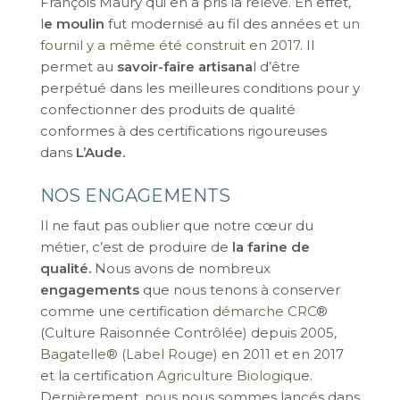
François Maury qui en a pris la relève. En effet,
l
e moulin
fut modernisé au fil des années et
un
fournil y a même été construit en 2017
. Il
permet au
savoir-faire artisana
l d’être
perpétué dans les meilleures conditions pour y
confectionner des produits de qualité
conformes à des certifications rigoureuses
dans
L’Aude.
NOS ENGAGEMENTS
Il ne faut pas oublier que notre cœur du
métier, c’est de produire de
la farine de
qualité.
Nous avons de nombreux
engagements
que nous tenons à conserver
comme une certification
démarche CRC
®
(Culture Raisonnée Contrôlée) depuis 2005,
Bagatelle® (Label Rouge
) en 2011 et en 2017
et la certification
Agriculture Biologiqu
e.
Dernièrement, nous nous sommes lancés dans