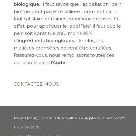
biologique.
Il faut savoir que l’appellation “pain
bio” ne peut pas être utilisée librement car il
faut satisfaire certaines conditions précises. En
effet, pour appliquer le label “bio” il faut que le
pain soit constitué d’au moins 95%
d’
ingrédients biologiques.
De plus
,
les
matières premières doivent être certifiées.
Rassurez-vous, nous remplissons toutes ces
conditions dans
l’Aude
!
CONTACTEZ-NOUS
Moulin Maury, 1 chemin du Moulin du Purgatoire, 81540 Sorèze
05 63 74 28 37