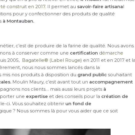
té construit en 2017
. Il permet au
savoir-faire artisana
l
tions pour y confectionner des produits de qualité
es
à Montauban.
étier, c’est de produire de la farine de qualité. Nous avons
enons à conserver comme une
certification
démarche
uis 2005,
Bagatelle® (Label Rouge
) en 2011 et en 2017 et l
ièrement, nous nous sommes lancés dans la
mis nos produits à disposition du
grand public
souhaitant
ales.
Moulin Maury, c’est avant tout un
accompagnement
gnons nos clients… mais aussi leurs projets
à
pporter une
expertise
et des conseils pour la
création de
e-ci. Vous souhaitez obtenir
un fond de
que ? Nous sommes là pour vous aider que ce soit
!