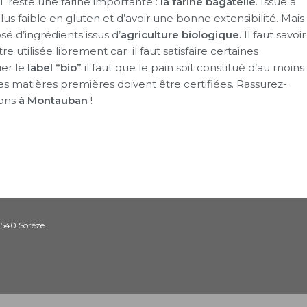
Il reste une farine importante :
la farine bagatelle
. Issue à
us faible en gluten et d’avoir une bonne extensibilité. Mais
 d’ingrédients issus d’
agriculture biologique.
Il faut savoir
e utilisée librement car il faut satisfaire certaines
uer le
label “bio”
il faut que le pain soit constitué d’au moins
es matières premières doivent être certifiées. Rassurez-
ons
à Montauban
!
1540 Sorèze