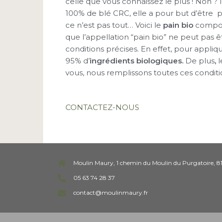
celle que vous connaissez le plus ! Non ? 
100% de blé CRC, elle a pour but d’être pl
ce n’est pas tout… Voici le
pain bio
composé
que l’appellation “pain bio” ne peut pas êtr
conditions précises. En effet, pour appliq
95% d’
ingrédients biologiques.
De plus
,
l
vous, nous remplissons toutes ces conditi
CONTACTEZ-NOUS
Moulin Maury, 1 chemin du Moulin du Purgatoire, 8
05 63 74 28 37
contact@moulinmaury.fr