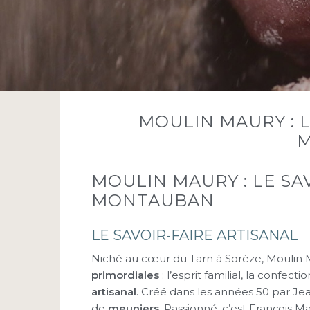
MOULIN MAURY : L
MOULIN MAURY : LE SA
MONTAUBAN
LE SAVOIR-FAIRE ARTISANAL
Niché au cœur du Tarn à Sorèze, Moulin 
primordiales
: l’esprit familial, la confect
artisanal
. Créé dans les années 50 par Jea
de
meuniers.
Passionné, c’est François Maur