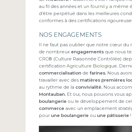
au fil des années et
un fournil y a même é
d’être perpétué dans les meilleures condi
conformes à des certifications rigoureus
NOS ENGAGEMENTS
Il ne faut pas oublier que notre cœur du m
de nombreux
engagements
que nous t
CRC
® (Culture Raisonnée Contrôlée) dep
certification
Agriculture Biologiqu
e. Dern
commercialisation
de
farines.
Nous avons 
travailler avec des
matières premières loc
au rythme de la
convivialité.
Nous accompa
Montauban.
Et oui, nous pouvons vous a
boulangerie
ou le développement de cell
commerce
avec un emplacement stratégi
pour
une boulangerie
ou
une pâtisserie