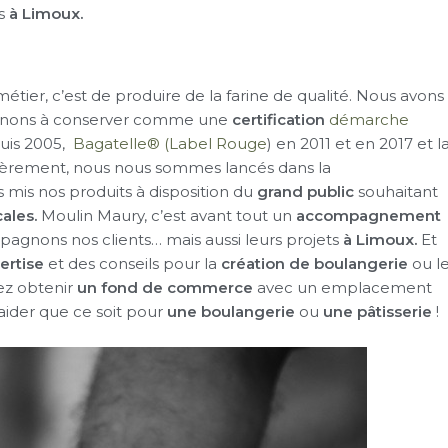
es
à Limoux.
étier, c’est de produire de la farine de qualité. Nous avons
enons à conserver comme une
certification
démarche
uis 2005,
Bagatelle® (Label Rouge
) en 2011 et en 2017 et l
ièrement, nous nous sommes lancés dans la
mis nos produits à disposition du
grand public
souhaitant
ales.
Moulin Maury, c’est avant tout un
accompagnement
gnons nos clients… mais aussi leurs projets
à Limoux.
Et
ertise
et des conseils pour la
création de boulangerie
ou l
ez obtenir
un fond de commerce
avec un emplacement
aider que ce soit pour
une boulangerie
ou
une pâtisserie
!