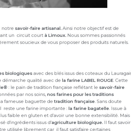
à notre
savoir-faire artisanal.
Ainsi notre objectif est de
ant un circuit court
à Limoux.
Nous sommes passionnés
ièrement soucieux de vous proposer des produits naturels.
nes biologiques
avec des blés issus des coteaux du Lauragais
 démarche qualité avec de
la farine LABEL ROUGE
. Cette
le®
: le pain de tradition française reflétant le
savoir-faire
ionnées par nos soins,
nos farines pour les traditions
la fameuse baguette de
tradition française
. Sans doute
Il reste une farine importante :
la farine bagatelle
. Issue à
us faible en gluten et d’avoir une bonne extensibilité. Mais
 d’ingrédients issus d’
agriculture biologique.
Il faut savoir
e utilisée librement car il faut satisfaire certaines