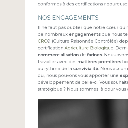
conformes à des certifications rigoureus
NOS ENGAGEMENTS
Il ne faut pas oublier que notre cœur du m
de nombreux
engagements
que nous t
CRC
® (Culture Raisonnée Contrôlée) dep
certification
Agriculture Biologiqu
e. Dern
commercialisation
de
farines.
Nous avons 
travailler avec des
matières premières loc
au rythme de la
convivialité.
Nous accompa
oui, nous pouvons vous apporter une
exp
développement de celle-ci. Vous souhait
stratégique ? Nous sommes là pour vous 