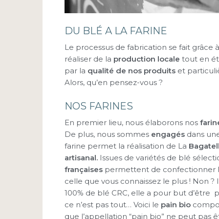
DU BLÉ A LA FARINE
Le processus de fabrication se fait grâce 
réaliser de la
production locale
tout en ét
par la
qualité de nos produits
et particul
Alors, qu’en pensez-vous ?
NOS FARINES
En premier lieu, nous élaborons nos
fari
De plus, nous sommes
engagés
dans une
farine permet la réalisation de La
Bagatel
artisanal.
Issues de variétés de blé sélect
françaises
permettent de confectionner 
celle que vous connaissez le plus ! Non ? 
100% de blé CRC, elle a pour but d’être pl
ce n’est pas tout… Voici le
pain bio
composé
que l’appellation “pain bio” ne peut pas êtr