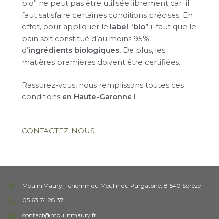
bio” ne peut pas être utilisée librement car il
faut satisfaire certaines conditions précises. En
effet, pour appliquer le
label “bio”
il faut que le
pain soit constitué d’au moins 95%
d’
ingrédients biologiques.
De plus
,
les
matières premières doivent être certifiées.
Rassurez-vous, nous remplissons toutes ces
conditions
en Haute-Garonne
!
CONTACTEZ-NOUS
Moulin Maury, 1 chemin du Moulin du Purgatoire, 81540 Sorèze
05 63 74 28 37
contact@moulinmaury.fr