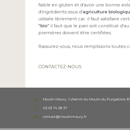
faible en gluten et d’avoir une bonne exten
d’ingrédients issus d’
agriculture biologiqu
utilisée librement car il faut satisfaire ce
“bio”
il faut que le pain soit constitué d’a
premières doivent être certifiées.
Rassurez-vous, nous remplissons toutes c
CONTACTEZ-NOUS
Moulin Maury, 1 chemin du Moulin du Purgatoire, 8
05 63 74 28 37
contact@moulinmaury.fr