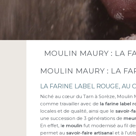
MOULIN MAURY : LA F
MOULIN MAURY : LA F
LA FARINE LABEL ROUGE, AU 
Niché au cœur du Tarn à Sorèze, Moulin M
comme travailler avec de
la farine label 
locales et de qualité, ainsi que le
savoir-fa
une succession de 3 générations de
meun
En effet, l
e moulin
fut modernisé au fil d
permet au
savoir-faire artisana
l et à l’ut