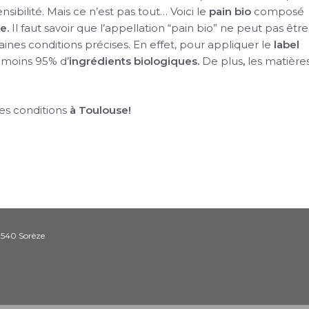
sibilité. Mais ce n’est pas tout… Voici le
pain bio
composé
e.
Il faut savoir que l’appellation “pain bio” ne peut pas être
rtaines conditions précises. En effet, pour appliquer le
label
u moins 95% d’
ingrédients biologiques.
De plus
,
les matière
es conditions
à Toulouse!
1540 Sorèze