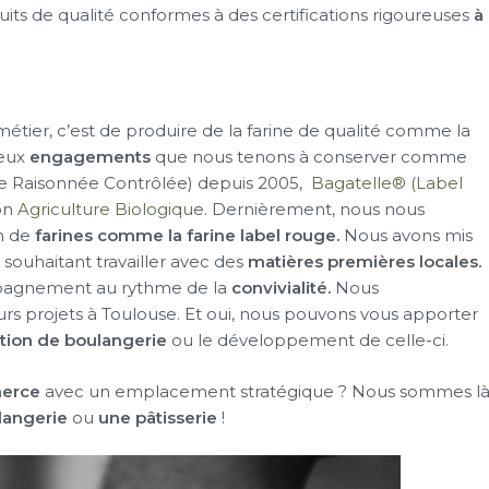
its de qualité conformes à des certifications rigoureuses
à
métier, c’est de produire de la farine de qualité comme la
reux
engagements
que nous tenons à conserver comme
re Raisonnée Contrôlée) depuis 2005,
Bagatelle® (Label
ion
Agriculture Biologiqu
e. Dernièrement, nous nous
n de
farines comme la farine label rouge.
Nous avons mis
souhaitant travailler avec des
matières premières locales.
mpagnement au rythme de la
convivialité.
Nous
rs projets à Toulouse. Et oui, nous pouvons vous apporter
tion de boulangerie
ou le développement de celle-ci.
erce
avec un emplacement stratégique ? Nous sommes l
langerie
ou
une pâtisserie
!