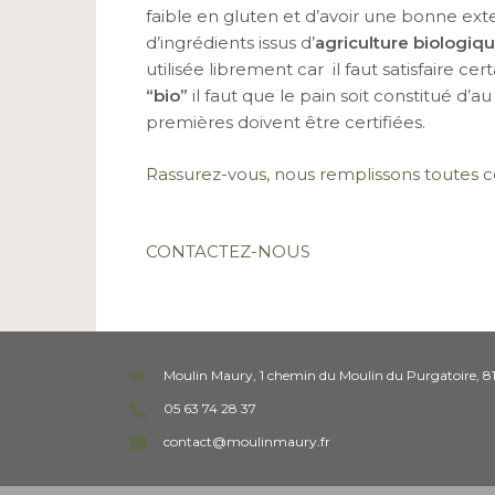
faible en gluten et d’avoir une bonne exten
d’ingrédients issus d’
agriculture biologiqu
utilisée librement car il faut satisfaire ce
“bio”
il faut que le pain soit constitué d’a
premières doivent être certifiées.
Rassurez-vous, nous remplissons toutes c
CONTACTEZ-NOUS
Moulin Maury, 1 chemin du Moulin du Purgatoire, 8
05 63 74 28 37
contact@moulinmaury.fr