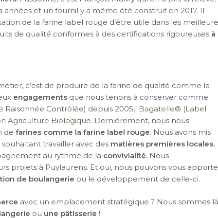
es années et
un fournil y a même été construit en 2017
. Il
ilisation de la farine label rouge d’être utile dans les meilleur
its de qualité conformes à des certifications rigoureuses
à
métier, c’est de produire de la farine de qualité comme la
reux
engagements
que nous tenons à conserver comme
re Raisonnée Contrôlée) depuis 2005,
Bagatelle® (Label
ion
Agriculture Biologiqu
e. Dernièrement, nous nous
n de
farines comme la farine label rouge.
Nous avons mis
souhaitant travailler avec des
matières premières locales.
mpagnement au rythme de la
convivialité.
Nous
rs projets à Puylaurens. Et oui, nous pouvons vous apporte
tion de boulangerie
ou le développement de celle-ci.
erce
avec un emplacement stratégique ? Nous sommes l
langerie
ou
une pâtisserie
!