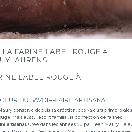
 LA FARINE LABEL ROUGE À
UYLAURENS
RINE LABEL ROUGE À
COEUR DU SAVOIR-FAIRE ARTISANAL
aury conserve depuis sa création, des valeurs primordiales
rouge.
Mais aussi, l’esprit familial, la confection de farines
ire artisanal
. Créé dans les années 50 par Jean Maury, il a e
iers.
Passionné, c’est François Maury qui en a pris la relève.