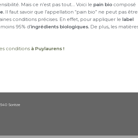
sibilité. Mais ce n’est pas tout… Voici le
pain bio
composé
e.
Il faut savoir que l’appellation “pain bio” ne peut pas être
rtaines conditions précises. En effet, pour appliquer le
label
u moins 95% d’
ingrédients biologiques.
De plus
,
les matière
es conditions
à Puylaurens !
1540 Sorèze