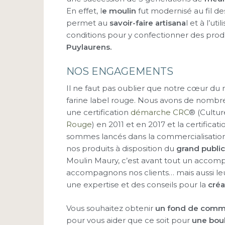
En effet, l
e moulin
fut modernisé au fil d
permet au
savoir-faire artisana
l et à l’ut
conditions pour y confectionner des produ
Puylaurens
.
NOS ENGAGEMENTS
Il ne faut pas oublier que notre cœur du 
farine label rouge. Nous avons de nomb
une certification
démarche CRC
® (Cultu
Rouge
) en 2011 et en 2017 et la certificat
sommes lancés dans la commercialisatio
nos produits à disposition du
grand public
Moulin Maury, c’est avant tout un acco
accompagnons nos clients… mais aussi leu
une expertise et des conseils pour la
créa
Vous souhaitez obtenir
un fond de comm
pour vous aider que ce soit pour
une bou