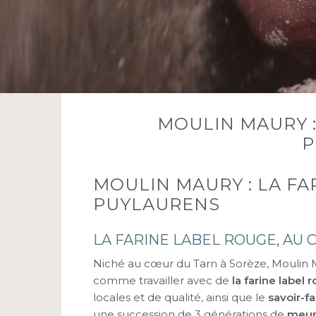
MOULIN MAURY :
P
MOULIN MAURY : LA FA
PUYLAURENS
LA FARINE LABEL ROUGE, AU 
Niché au cœur du Tarn à Sorèze, Moulin M
comme travailler avec de
la farine label 
locales et de qualité, ainsi que le
savoir-fa
une succession de 3 générations de
meun