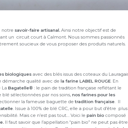
à notre
savoir-faire artisanal.
Ainsi notre objectif est de
tant un circuit court à Calmont. Nous sommes passionnés
ièrement soucieux de vous proposer des produits naturels.
nes biologiques
avec des blés issus des coteaux du Lauragais
 démarche qualité avec de
la farine LABEL ROUGE
. En
e La
Bagatelle®
: le pain de tradition française reflétant le
e blé sélectionnées par nos soins,
nos farines pour les
ctionner la fameuse baguette de
tradition française
. Il
gatelle
. Issue à 100% de blé CRC, elle a pour but d’être plus
sibilité. Mais ce n’est pas tout… Voici le
pain bio
composé
e.
Il faut savoir que l’appellation “pain bio” ne peut pas être