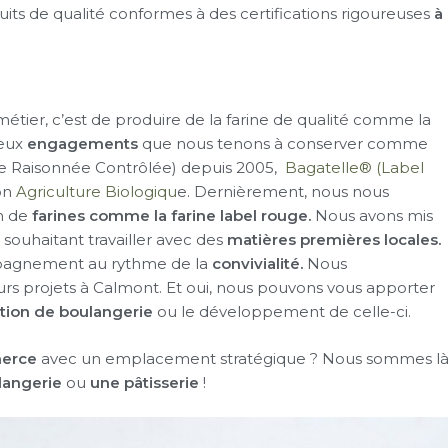
its de qualité conformes à des certifications rigoureuses
à
métier, c’est de produire de la farine de qualité comme la
reux
engagements
que nous tenons à conserver comme
re Raisonnée Contrôlée) depuis 2005,
Bagatelle® (Label
ion
Agriculture Biologiqu
e. Dernièrement, nous nous
n de
farines comme la farine label rouge.
Nous avons mis
souhaitant travailler avec des
matières premières locales.
mpagnement au rythme de la
convivialité.
Nous
rs projets à Calmont. Et oui, nous pouvons vous apporter
tion de boulangerie
ou le développement de celle-ci.
erce
avec un emplacement stratégique ? Nous sommes l
langerie
ou
une pâtisserie
!